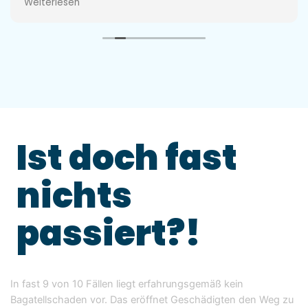
Weiterlesen
Ob der Schuldige im Ausland ist oder in
Deutschland alles kein Problem.
Ich kann ihm immer wieder nur empfehlen. Wenn
ich mal wieder etwas hätte würde ich nur ihm
denn Auftrag geben. Und ihm auch anderen
Empfehlen.
Ist doch fast
nichts
passiert?!
In fast 9 von 10 Fällen liegt erfahrungsgemäß kein
Bagatellschaden vor. Das eröffnet Geschädigten den Weg zu