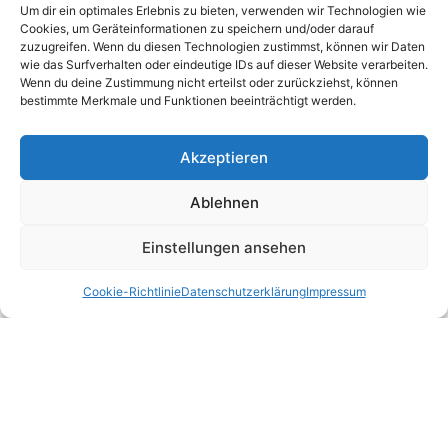
Um dir ein optimales Erlebnis zu bieten, verwenden wir Technologien wie
Cookies, um Geräteinformationen zu speichern und/oder darauf
zuzugreifen. Wenn du diesen Technologien zustimmst, können wir Daten
Schadenersatz für merkantile
wie das Surfverhalten oder eindeutige IDs auf dieser Website verarbeiten.
Wertminderung
Wenn du deine Zustimmung nicht erteilst oder zurückziehst, können
bestimmte Merkmale und Funktionen beeinträchtigt werden.
Ab einer gewissen Schadenhöhe sind
Unfallwagen (auch Gebrauchtwagen!) im
Akzeptieren
Wert gemindert. Dein Kfz-Sachverständiger in
Oldenburg (Ohmstede, Bürgerfelde, Nadorst
Ablehnen
etc.) beziffert deine Ansprüche auf
Schadenersatz für die unfallbedingte
Einstellungen ansehen
Wertminderung Ihres PKW.
Cookie-Richtlinie
Datenschutzerklärung
Impressum
Unfallschaden reparieren oder
auszahlen lassen
Du kannst auch dein Recht auf
fiktive